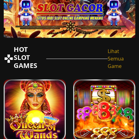
HOT
Lihat
SLOT
Semua
GAMES
Game