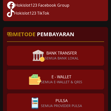
Hokislot123 Facebook Group
Hokislot123 TikTok
METODE
PEMBAYARAN
BANK TRANSFER
SEMUA BANK LOKAL
E - WALLET
SEMUA E-WALLET & QRIS
PULSA
SEMUA PROVIDER PULSA