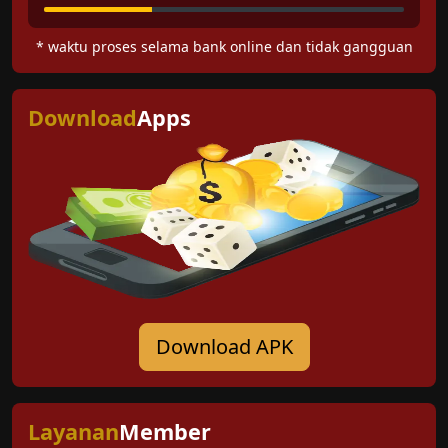
* waktu proses selama bank online dan tidak gangguan
Download
Apps
Download APK
Layanan
Member