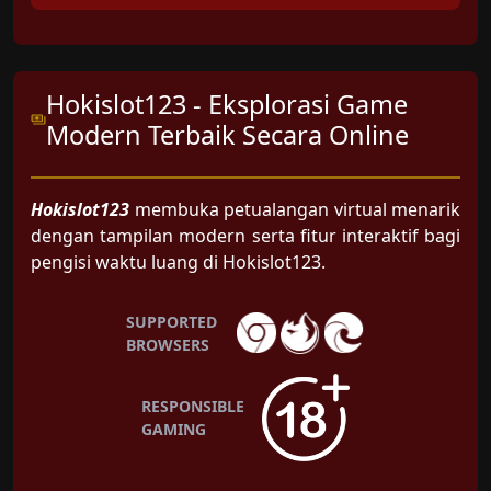
Hokislot123 - Eksplorasi Game
Modern Terbaik Secara Online
Hokislot123
membuka petualangan virtual menarik
dengan tampilan modern serta fitur interaktif bagi
pengisi waktu luang di Hokislot123.
SUPPORTED
BROWSERS
RESPONSIBLE
GAMING