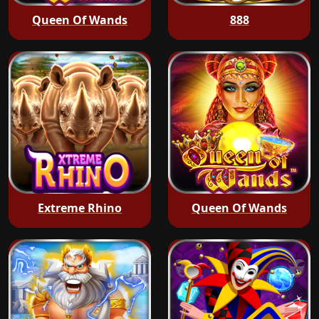
Queen Of Wands
888
Extreme Rhino
Queen Of Wands