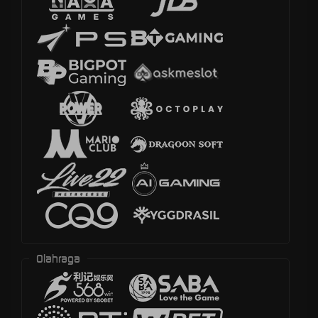
Olahraga