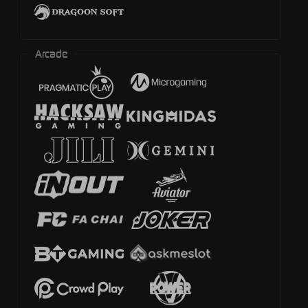
Arcade