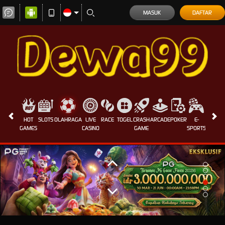
MASUK
DAFTAR
HOT
SLOTS
OLAHRAGA
LIVE
RACE
TOGEL
CRASH
ARCADE
POKER
E-
SABUN
GAMES
CASINO
GAME
SPORTS
AYAM