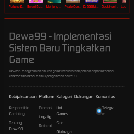
Fortune Gems 500
Sweet Bonanza 2500
Mahjong Ways 2
Pirate Quest 1000
DJ BOOM BOOM
Duck Hunters
Lucky Ne
Dewa99 - Implementasi
Sistem Baru Tingkatkan
Game
Dewa99 menyediakan hiburan game kreatif karena pemain dapat mencapai
keberhasilan hebat melalui pengalaman dewa99.
Kebijaksanaan
Platform
Kategori
Dukungan
Komunitas
Responsible
Promosi
Hot
Telegra
Gambling
Games
m
Loyalty
Tentang
Slots
Referral
Dewa99
Olahraga