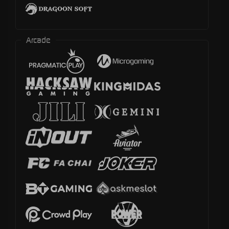
Arcade