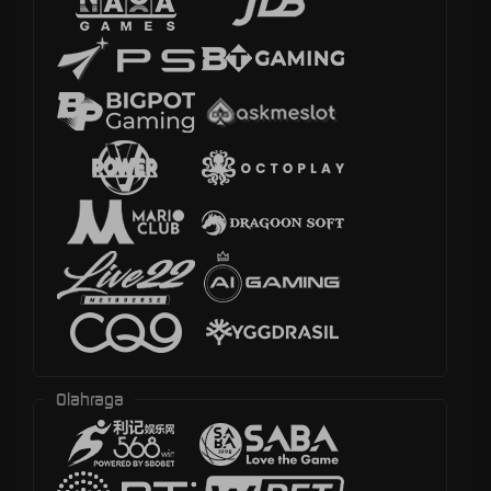
Olahraga