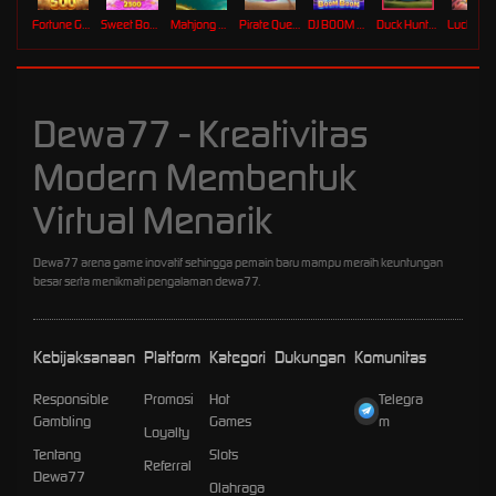
Fortune Gems 500
Sweet Bonanza 2500
Mahjong Ways 2
Pirate Quest 1000
DJ BOOM BOOM
Duck Hunters
Lucky Ne
Dewa77 - Kreativitas
Modern Membentuk
Virtual Menarik
Dewa77 arena game inovatif sehingga pemain baru mampu meraih keuntungan
besar serta menikmati pengalaman dewa77.
Kebijaksanaan
Platform
Kategori
Dukungan
Komunitas
Responsible
Promosi
Hot
Telegra
Gambling
Games
m
Loyalty
Tentang
Slots
Referral
Dewa77
Olahraga