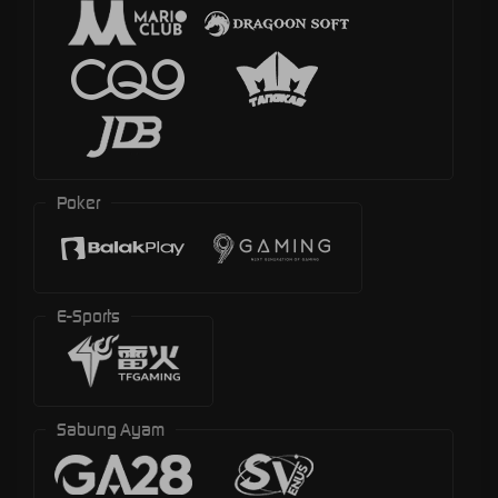
Poker
E-Sports
Sabung Ayam