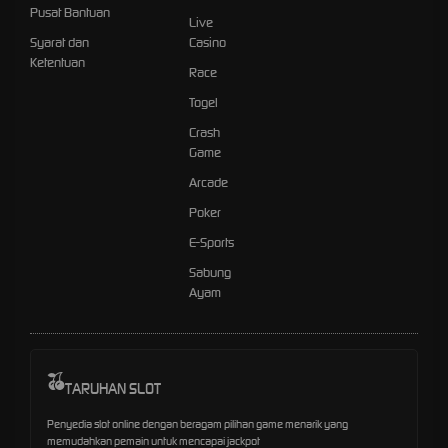
Pusat Bantuan
Live
Syarat dan
Casino
Ketentuan
Race
Togel
Crash
Game
Arcade
Poker
E-Sports
Sabung
Ayam
TARUHAN SLOT
Penyedia slot online dengan beragam pilihan game menarik yang
memudahkan pemain untuk mencapai jackpot