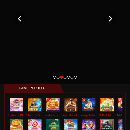
GAME POPULER
Gates of Olympus Roulette
Storm of Seth 2
Fortune Gems
Wild Bounty Showdown
Way of Ninja
MAHJONG 5 DRAGONS
Mahj