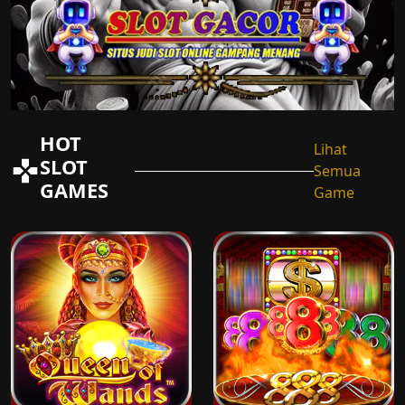
HOT
Lihat
SLOT
Semua
GAMES
Game