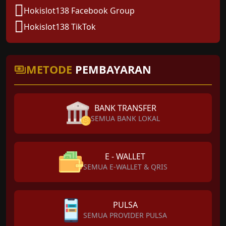
Hokislot138 Facebook Group
Hokislot138 TikTok
METODE
PEMBAYARAN
BANK TRANSFER
SEMUA BANK LOKAL
E - WALLET
SEMUA E-WALLET & QRIS
PULSA
SEMUA PROVIDER PULSA